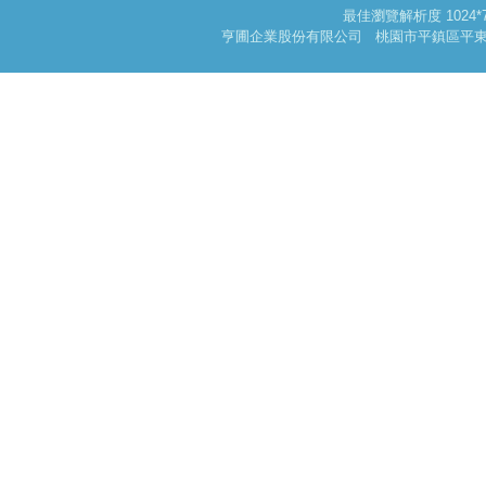
最佳瀏覽解析度 102
亨圃企業股份有限公司 桃園市平鎮區平東路一段178巷