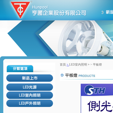
首頁
>
LED室內照明
>
>
平板燈
回上一頁