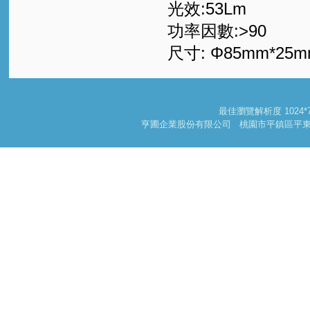
光效:53Lm
功率因數:>90
尺寸: Φ85mm*25
最佳瀏覽解析度 102
亨圃企業股份有限公司 桃園市平鎮區平東路一段178巷