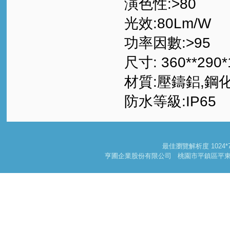
演色性:>80
光效:80Lm/W
功率因數:>95
尺寸: 360**290
材質:壓鑄鋁,鋼
防水等級:IP65
最佳瀏覽解析度 102
亨圃企業股份有限公司 桃園市平鎮區平東路一段178巷