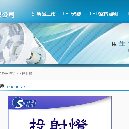
ED戶外照明
>
>
投射燈