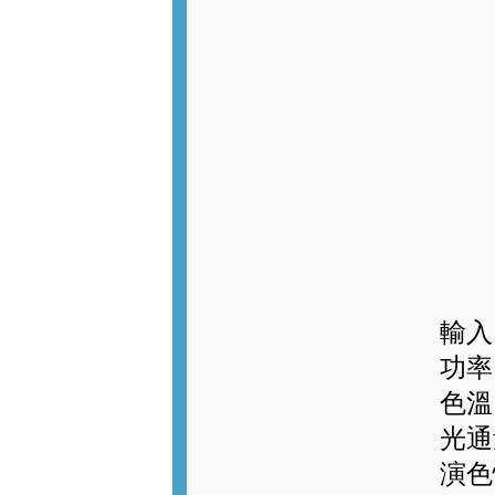
輸入電
功率
色溫:
光通量
演色