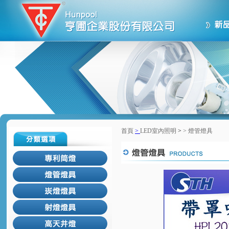
首頁
>
LED室內照明
>
>
燈管燈具