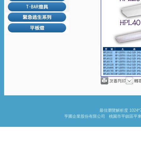
回上一頁
最佳瀏覽解析度 102
亨圃企業股份有限公司 桃園市平鎮區平東路一段178巷